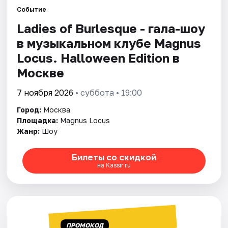
Событие
Ladies of Burlesque - гала-шоу
Города
в музыкальном клубе Magnus
Площадки
Locus. Halloween Edition в
Москве
Артисты
7 ноября 2026
• суббота • 19:00
Рейтинги
Город:
Москва
Площадка:
Magnus Locus
Жанр:
Шоу
Билеты со скидкой
на Kassir.ru
ПРОМОКОД