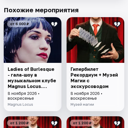
Похожие мероприятия
от 6 000 ₽
Ladies of Burlesque
Гипербилет
- гала-шоу в
Рекордиум + Музей
музыкальном клубе
Магии с
Magnus Locus.
экскурсоводом
Halloween Edition
8 ноября 2026 •
8 ноября 2026 •
воскресенье
воскресенье
Magnus Locus
Музей магии
от 1 200 ₽
от 1 200 ₽