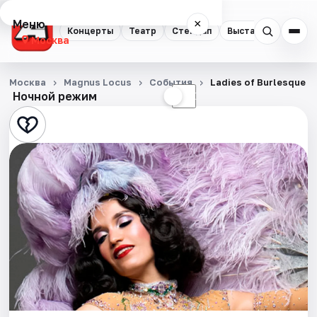
Меню
×
Концерты
Театр
Стендап
Выставки
Квест
Москва
Концерты
Москва
Magnus Locus
События
Ladies of Burlesque 
Ночной режим
☀
☾
Театр
Стендап
Выставки
Квесты
Экскурсии
Спорт
События