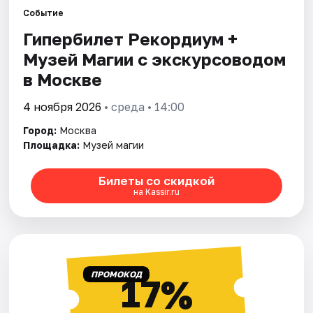
Событие
Гипербилет Рекордиум +
Города
Музей Магии с экскурсоводом
Площадки
в Москве
Артисты
4 ноября 2026
• среда • 14:00
Город:
Москва
Рейтинги
Площадка:
Музей магии
Билеты со скидкой
на Kassir.ru
ПРОМОКОД
17%