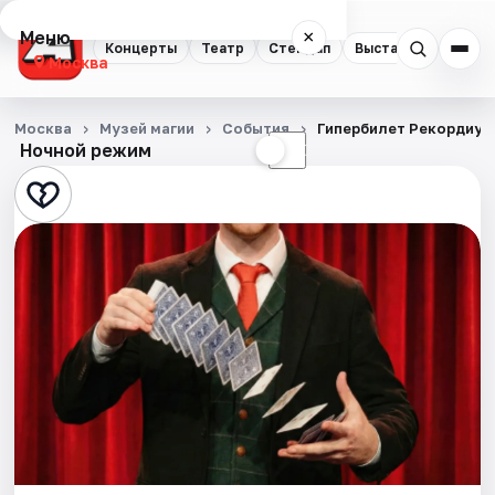
Меню
×
Концерты
Театр
Стендап
Выставки
Квест
Москва
Концерты
Москва
Музей магии
События
Гипербилет Рекордиум
Ночной режим
☀
☾
Театр
Стендап
Выставки
Квесты
Экскурсии
Спорт
События