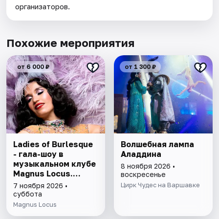
организаторов.
Похожие мероприятия
от 6 000 ₽
от 1 300 ₽
Ladies of Burlesque
Волшебная лампа
- гала-шоу в
Аладдина
музыкальном клубе
8 ноября 2026 •
Magnus Locus.
воскресенье
Halloween Edition
Цирк Чудес на Варшавке
7 ноября 2026 •
суббота
Magnus Locus