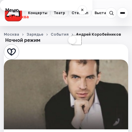
Меню
×
Концерты
Театр
Стендап
Выставки
Квест
Москва
Концерты
Москва
Зарядье
События
Андрей Коробейников
Ночной режим
☀
☾
Театр
Стендап
Выставки
Квесты
Экскурсии
Спорт
События