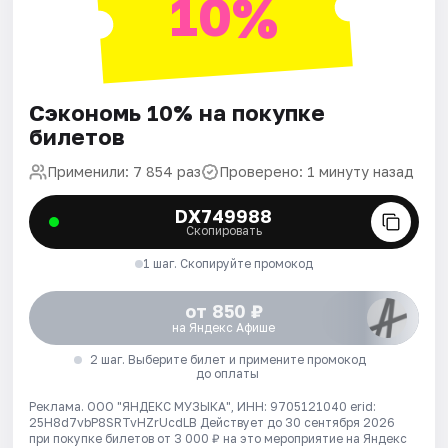
10%
Сэкономь 10% на покупке
билетов
Применили: 7 854 раз
Проверено: 1 минуту назад
DX749988
Скопировать
1 шаг. Скопируйте промокод
от 850 ₽
на Яндекс Афише
2 шаг. Выберите билет и примените промокод
до оплаты
Реклама. ООО "ЯНДЕКС МУЗЫКА", ИНН: 9705121040 erid:
25H8d7vbP8SRTvHZrUcdLB
Действует до 30 сентября 2026
при покупке билетов от 3 000 ₽ на это мероприятие на Яндекс