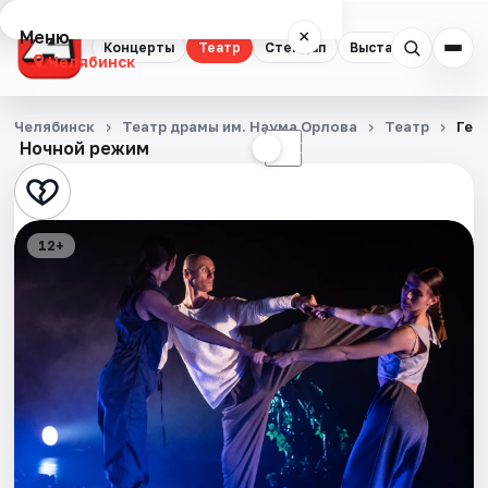
Меню
×
Концерты
Театр
Стендап
Выставки
Квест
Челябинск
Концерты
Челябинск
Театр драмы им. Наума Орлова
Театр
Ген
Ночной режим
☀
☾
Театр
Стендап
12+
Выставки
Квесты
Экскурсии
Спорт
События