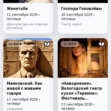
Женитьба
Господа Головлёвы
11 сентября 2026 •
18 сентября 2026 •
пятница
пятница
Дом культуры им. Кирова
Театр кукол
(Копейск)
от 300 ₽
от 300 ₽
Маяковский. Как
«Наводнение».
живой с живыми
Вологодский театр
говоря
кукол «Теремок».
Фестиваль
17 сентября 2026 •
«Соломенный
четверг
17 сентября 2026 •
жаворонок»
четверг
Скарабей