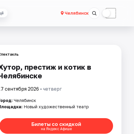
☀
☾
Челябинск
щё
Спектакль
Хутор, престиж и котик в
Челябинске
17 сентября 2026
• четверг
Город:
Челябинск
Площадка:
Новый художественный театр
Билеты со скидкой
на Яндекс Афише