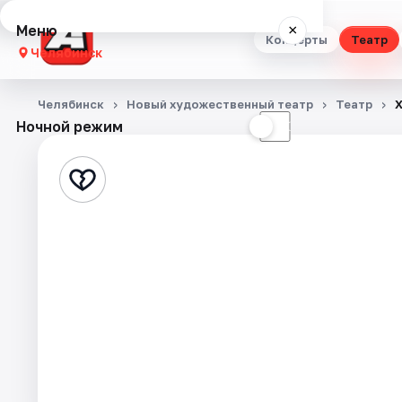
Меню
×
Концерты
Театр
Челябинск
Концерты
Челябинск
Новый художественный театр
Театр
Х
Ночной режим
☀
☾
Театр
Стендап
Выставки
Квесты
Экскурсии
Спорт
События