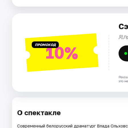
Города
Сэ
Площадки
П
Артисты
ПРОМОКОД
10%
Рейтинги
Рекла
это м
О спектакле
Современный белорусский драматург Влада Ольховс