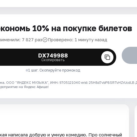
кономь 10% на покупке билетов
рименили: 7 827 раз
Проверено: 1 минуту назад
DX749988
Скопировать
1 шаг. Скопируйте промокод
ма. ООО "ЯНДЕКС МУЗЫКА", ИНН: 9705121040 erid: 25H8d7vbP8SRTvHZrUcdLB
ероприятие на Яндекс Афише!
кая написала добрую и умную комедию. Про солнечный