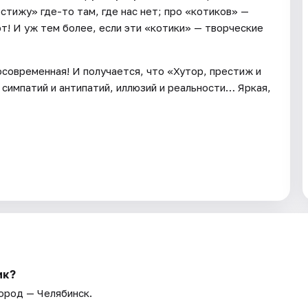
стижу» где-то там, где нас нет; про «котиков» —
т! И уж тем более, если эти «котики» — творческие
осовременная! И получается, что «Хутор, престиж и
 симпатий и антипатий, иллюзий и реальности… Яркая,
ик?
Город — Челябинск.