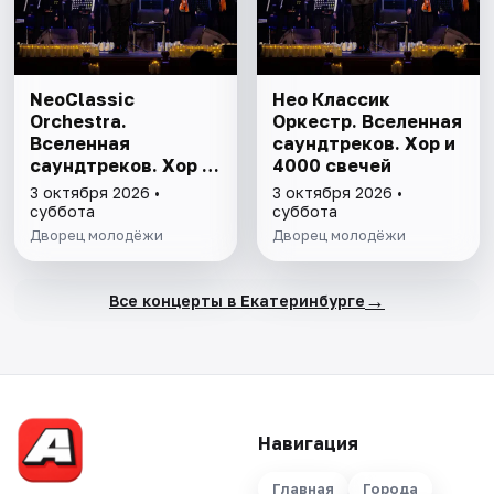
NeoClassic
Нео Классик
Orchestra.
Оркестр. Вселенная
Вселенная
саундтреков. Хор и
саундтреков. Хор и
4000 свечей
4000 свечей
3 октября 2026 •
3 октября 2026 •
суббота
суббота
Дворец молодёжи
Дворец молодёжи
→
Все концерты в Екатеринбурге
Навигация
Главная
Города