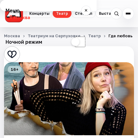
Меню
×
Концерты
Театр
Стендап
Выставки
Квест
Москва
Концерты
Москва
Театриум на Серпуховке
Театр
Где любовь
Ночной режим
☀
☾
Театр
Стендап
16+
Выставки
Квесты
Экскурсии
Спорт
События