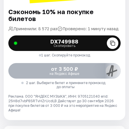
Сэкономь 10% на покупке
билетов
Применили: 8 572 раз
Проверено: 1 минуту назад
DX749988
Скопировать
1 шаг. Скопируйте промокод
от 3 500 ₽
на Яндекс Афише
2 шаг. Выберите билет и примените промокод
до оплаты
Реклама. ООО "ЯНДЕКС МУЗЫКА", ИНН: 9705121040 erid:
25H8d7vbP8SRTvHZrUcdLB
Действует до 30 сентября 2026
при покупке билетов от 3 000 ₽ на это мероприятие на Яндекс
Афише!