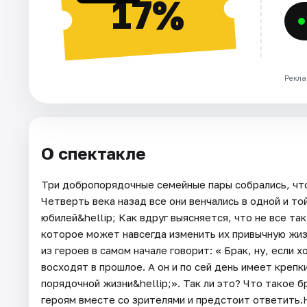
17%
Рекла
О спектакле
Три добропорядочные семейные пары собрались, чт
Четверть века назад все они венчались в одной и т
юбилей&hellip; Как вдруг выясняется, что не все та
которое может навсегда изменить их привычную жизн
из героев в самом начале говорит: « Брак, ну, если 
восходят в прошлое. А он и по сей день имеет крепк
порядочной жизни&hellip;». Так ли это? Что такое б
героям вместе со зрителями и предстоит ответить.Н