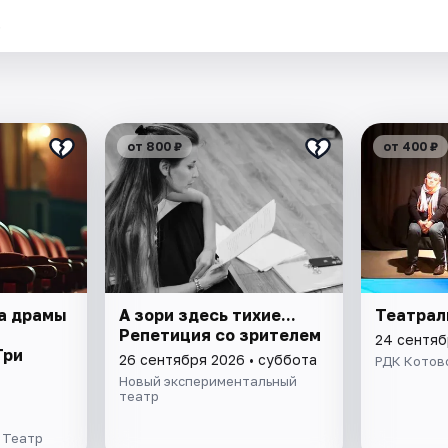
.
от 800 ₽
от 400 ₽
а драмы
А зори здесь тихие...
Театрал
Репетиция со зрителем
24 сентяб
Три
26 сентября 2026 • суббота
РДК Котов
Новый экспериментальный
театр
 Театр