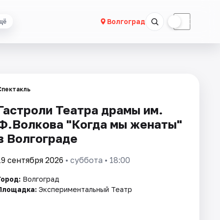
☀
☾
Волгоград
щё
Спектакль
Гастроли Театра драмы им.
Ф.Волкова "Когда мы женаты"
в Волгограде
19 сентября 2026
• суббота • 18:00
Город:
Волгоград
Площадка:
Экспериментальный Театр