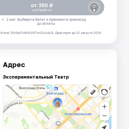
от 350 ₽
на Kassir.ru
2 шаг. Выберите билет и примените промокод
до оплаты
 erid: 25H8d7vbP8SRTvHZrUcdLB.
Действует до 31 августа 2026
Адрес
Экспериментальный Театр