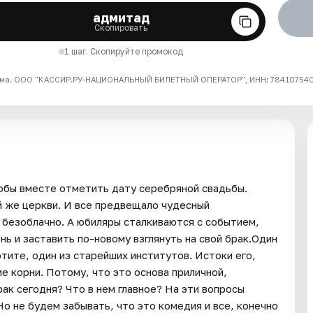
адмитад
Скопировать
1 шаг. Скопируйте промокод
ма. ООО "КАССИР.РУ-НАЦИОНАЛЬНЫЙ БИЛЕТНЫЙ ОПЕРАТОР", ИНН: 7841075409
обы вместе отметить дату серебряной свадьбы.
ой же церкви. И все предвещало чудесный
к безоблачно. А юбиляры сталкиваются с событием,
ь и заставить по-новому взглянуть на свой брак.Один
хотите, один из старейших институтов. Истоки его,
ие корни. Потому, что это основа приличной,
рак сегодня? Что в нем главное? На эти вопросы
о не будем забывать, что это комедия и все, конечно