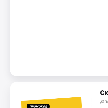
Города
Площадки
Артисты
Рейтинги
Ск
П
ПРОМОКОД