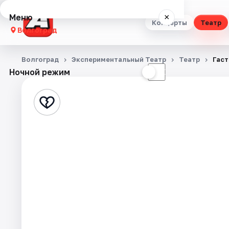
Меню
×
Концерты
Театр
Волгоград
Концерты
Волгоград
Экспериментальный Театр
Театр
Гаст
Ночной режим
☀
☾
Театр
Стендап
Выставки
Квесты
Экскурсии
Спорт
События