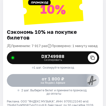
ПРОМОКОД
10%
Сэкономь 10% на покупке
билетов
Применили: 7 917 раз
Проверено: 1 минуту назад
DX749988
Скопировать
1 шаг. Скопируйте промокод
от 1 800 ₽
на Яндекс Афише
2 шаг. Выберите билет и примените промокод
до оплаты
Реклама. ООО "ЯНДЕКС МУЗЫКА", ИНН: 9705121040 erid:
25H8d7vbP8SRTvHZrUcdLB
Действует до 30 сентября 2026