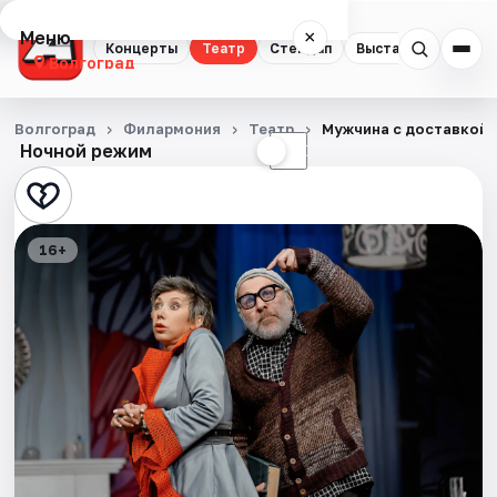
Меню
×
Концерты
Театр
Стендап
Выставки
Квест
Волгоград
Концерты
Волгоград
Филармония
Театр
Мужчина с доставкой 
Ночной режим
☀
☾
Театр
Стендап
16+
Выставки
Квесты
Экскурсии
Спорт
События