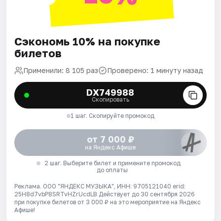
Сэкономь 10% на покупке
билетов
Применили: 8 105 раз
Проверено: 1 минуту назад
DX749988
Скопировать
1 шаг. Скопируйте промокод
от 7 000 ₽
на Яндекс Афише
2 шаг. Выберите билет и примените промокод
до оплаты
Реклама. ООО "ЯНДЕКС МУЗЫКА", ИНН: 9705121040 erid:
25H8d7vbP8SRTvHZrUcdLB
Действует до 30 сентября 2026
при покупке билетов от 3 000 ₽ на это мероприятие на Яндекс
Афише!