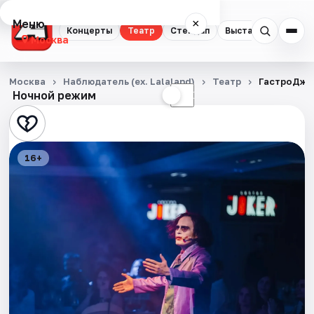
Меню
×
Концерты
Театр
Стендап
Выставки
Квест
Москва
Концерты
Москва
Наблюдатель (ex. Lalaland)
Театр
ГастроДжо
Ночной режим
☀
☾
Театр
Стендап
16+
Выставки
Квесты
Экскурсии
Спорт
События