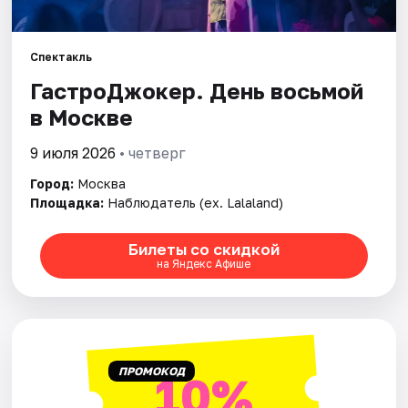
Города
Спектакль
ГастроДжокер. День восьмой
Площадки
в Москве
Артисты
9 июля 2026
• четверг
Рейтинги
Город:
Москва
Площадка:
Наблюдатель (ex. Lalaland)
Билеты со скидкой
на Яндекс Афише
ПРОМОКОД
10%