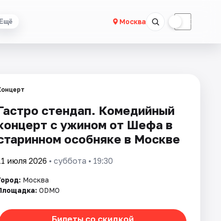
☀
☾
Москва
Ещё
Концерт
Гастро стендап. Комедийный
концерт с ужином от Шефа в
старинном особняке в Москве
11 июля 2026
• суббота • 19:30
Город:
Москва
Площадка:
ODMO
Билеты со скидкой