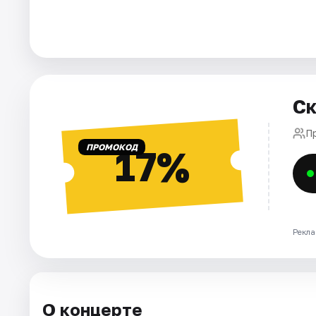
Города
Площадки
Ск
Артисты
П
Рейтинги
ПРОМОКОД
17%
Рекла
О концерте