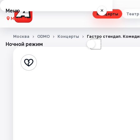
Меню
×
Концерты
Театр
Москва
Концерты
Москва
ODMO
Концерты
Гастро стендап. Комеди
Ночной режим
☀
☾
Театр
Стендап
Выставки
Квесты
Экскурсии
Спорт
События