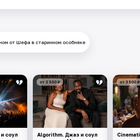
ном от Шефа в старинном особняке
от 2 500 ₽
от 3 500 ₽
 и соул
Algorithm. Джаз и соул
Cinemati