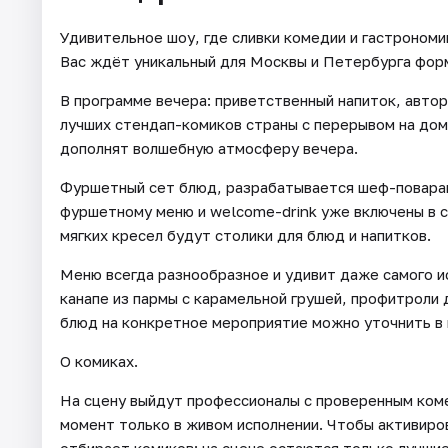
Удивительное шоу, где сливки комедии и гастрономи
Вас ждёт уникальный для Москвы и Петербурга фор
В программе вечера: приветственный напиток, автор
лучших стендап-комиков страны с перерывом на дом
дополнят волшебную атмосферу вечера.
Фуршетный сет блюд, разрабатывается шеф-поварам
фуршетному меню и welcome-drink уже включены в с
мягких кресел будут столики для блюд и напитков.
Меню всегда разнообразное и удивит даже самого ис
канапе из пармы с карамельной грушей, профитроли 
блюд на конкретное мероприятие можно уточнить в н
О комиках.
На сцену выйдут профессионалы с проверенным ком
момент только в живом исполнении. Чтобы активиро
отбирает комиков: на сцене остаются только лучшие