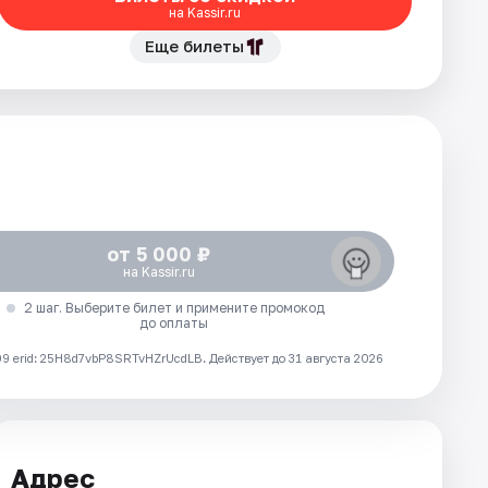
на Kassir.ru
Еще билеты
от 5 000 ₽
на Kassir.ru
2 шаг. Выберите билет и примените промокод
до оплаты
 erid: 25H8d7vbP8SRTvHZrUcdLB.
Действует до 31 августа 2026
Адрес