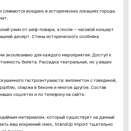
и сливаются воедино в исторических локациях города.
мат.
ский ужин от шеф-повара, а после – часовой концерт
ашний десерт. Стены исторического особняка
и эксклюзивно для каждого мероприятия. Доступ к
тоимость билета. Рассадка театральная, но у ваших
кушенного гастроэнтузиаста: веллингтон с говядиной,
дорблю, спаржа в беконе и многое другое. Состав
аших соцсетях и по телефону на сайте.
едийным материалом, который существует на данный
вать ваш искренний смех, StandUp Import тщательно
 из лучших