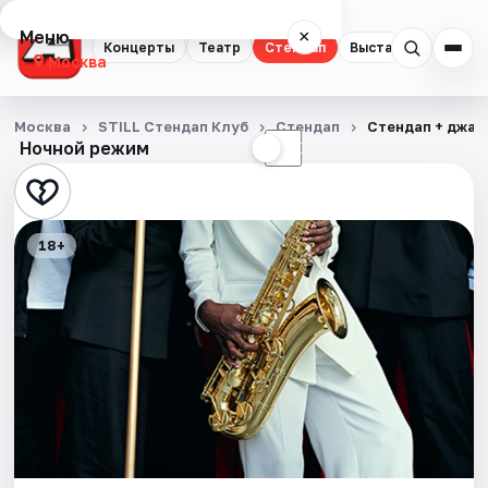
Меню
×
Концерты
Театр
Стендап
Выставки
Квест
Москва
Концерты
Москва
STILL Стендап Клуб
Стендап
Стендап + джаз:
Ночной режим
☀
☾
Театр
Стендап
18+
Выставки
Квесты
Экскурсии
Спорт
События