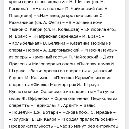
крови горит огонь желанья» Н. Шишкин(сл. Н.
Языкова) – «Ночь светла» П. Чайковский (сл. А.
Плещеева) – «Нам звезды кроткие сияли» С.
Рахманинов (сл. А. Фета) – «В молчаньи ночи
тайнойЮ. Капри (сл. Н. Кольцова) – «Я любила его»
И. Брамс – «Напрасная серенада» И. Брамс –
«Колыбельная» В. Беллини – Каватина Нормы из
оперы «Норма» А. Даргомыжский – «Песня Лауры»
из оперы «Каменный гость» П. Чайковский – Дуэт
Прилепы и Миловзора из оперы «Пиковая дама»И.
Штраус – Вальс Арсены из оперетты «Цыганский
барон» И. Кальман – «Песенка Карамболины» из
оперетты «Фиалка Монмартра»И. Штраус –
Куплеты князя Орловского из оперетты «Летучая
мышь Ж. Оффенбах – Сцена опьянения Периколы из
оперетты «Перикола» Л. Ардити – Вальс
«Поцелуй» Дж. Ботари – «Снова пою» С. Ирадье –
«Голубка» В. Ди Кьяра – «Гордая прелесть осанки»
Продолжительность –1 час 15 минут без антрактаВ