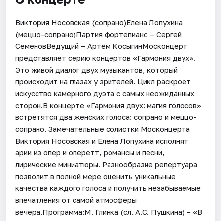
Виктория Носовская (сопрано)Елена Лопухина
(меццо-сопрано)Партия фортепиано – Сергей
СемёновВедущий – Артём КосыгинМосконцерт
представляет серию концертов «Гармония двух».
Это живой диалог двух музыкантов, который
происходит на глазах у зрителей. Цикл раскроет
искусство камерного дуэта с самых неожиданных
сторон.В концерте «Гармония двух: магия голосов»
встретятся два женских голоса: сопрано и меццо-
сопрано. Замечательные солистки Москонцерта
Виктория Носовская и Елена Лопухина исполнят
арии из опер и оперетт, романсы и песни,
лирические миниатюры. Разнообразие репертуара
позволит в полной мере оценить уникальные
качества каждого голоса и получить незабываемые
впечатления от самой атмосферы
вечера.Программа:М. Глинка (сл. А.С. Пушкина) – «В