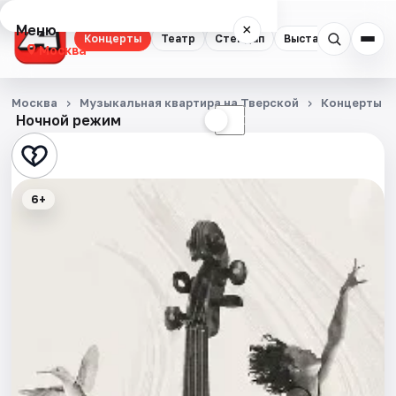
Меню
×
Концерты
Театр
Стендап
Выставки
Квест
Москва
Концерты
Москва
Музыкальная квартира на Тверской
Концерты
Ночной режим
☀
☾
Театр
Стендап
6+
Выставки
Квесты
Экскурсии
Спорт
События