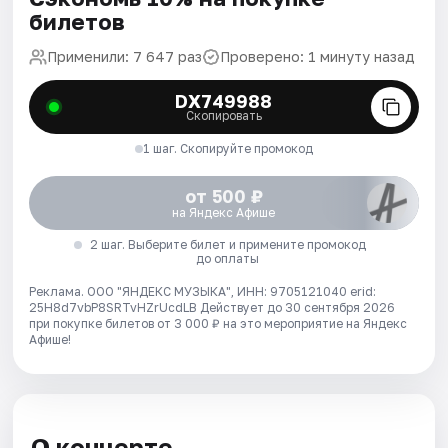
билетов
Применили: 7 647 раз
Проверено: 1 минуту назад
DX749988
Скопировать
1 шаг. Скопируйте промокод
от 500 ₽
на Яндекс Афише
2 шаг. Выберите билет и примените промокод
до оплаты
Реклама. ООО "ЯНДЕКС МУЗЫКА", ИНН: 9705121040 erid:
25H8d7vbP8SRTvHZrUcdLB
Действует до 30 сентября 2026
при покупке билетов от 3 000 ₽ на это мероприятие на Яндекс
Афише!
О концерте