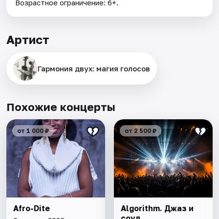
Возрастное ограничение: 6+.
Артист
Гармония двух: магия голосов
Похожие концерты
от 1 000 ₽
от 2 500 ₽
Afro-Dite
Algorithm. Джаз и
соул