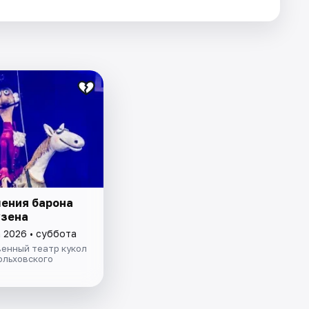
ения барона
зена
а 2026 • суббота
венный театр кукол
ольховского