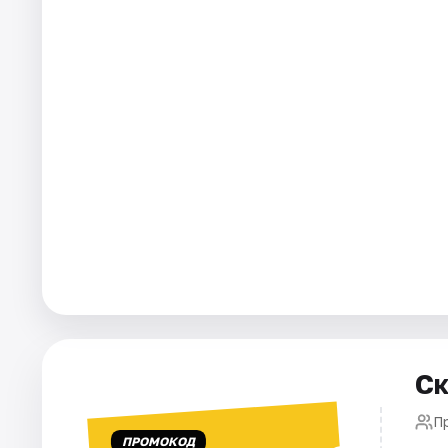
Города
Площадки
Артисты
Рейтинги
Ск
П
ПРОМОКОД