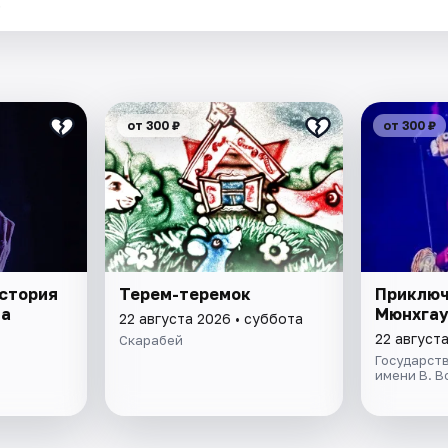
.
от 300 ₽
от 300 ₽
история
Терем-теремок
Приключ
на
Мюнхгау
22 августа 2026 • суббота
22 август
Скарабей
Государст
имени В. В