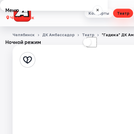
Меню
×
Концерты
Театр
Челябинск
Концерты
Челябинск
ДК Амбассадор
Театр
"Гадюка" ДК Ам
Ночной режим
☀
☾
Театр
Стендап
Выставки
Квесты
Экскурсии
Спорт
События