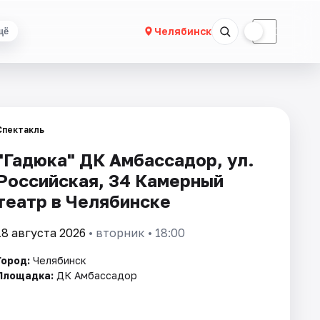
☀
☾
Челябинск
щё
Спектакль
"Гадюка" ДК Амбассадор, ул.
Российская, 34 Камерный
театр в Челябинске
18 августа 2026
• вторник • 18:00
Город:
Челябинск
Площадка:
ДК Амбассадор