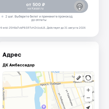
от 500 ₽
на Kassir.ru
2 шаг. Выберите билет и примените промокод
до оплаты
 erid: 25H8d7vbP8SRTvHZrUcdLB.
Действует до 31 августа 2026
Адрес
ДК Амбассадор