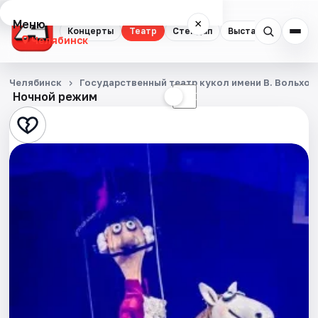
Меню
×
Концерты
Театр
Стендап
Выставки
Квест
Челябинск
Концерты
Челябинск
Государственный театр кукол имени В. Вольхов
Ночной режим
☀
☾
Театр
Стендап
Выставки
Квесты
Экскурсии
Спорт
События