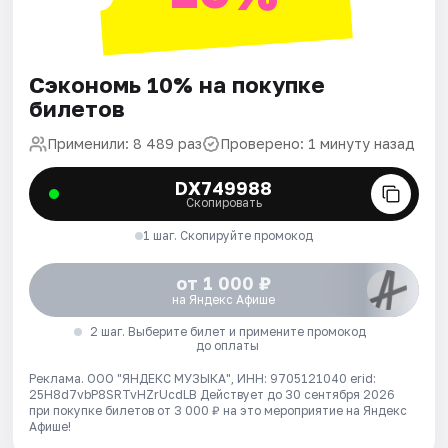
Сэкономь 10% на покупке
билетов
Применили: 8 489 раз
Проверено: 1 минуту назад
DX749988
Скопировать
1 шаг. Скопируйте промокод
от 1 000 ₽
на Яндекс Афише
2 шаг. Выберите билет и примените промокод
до оплаты
Реклама. ООО "ЯНДЕКС МУЗЫКА", ИНН: 9705121040 erid:
25H8d7vbP8SRTvHZrUcdLB
Действует до 30 сентября 2026
при покупке билетов от 3 000 ₽ на это мероприятие на Яндекс
Афише!