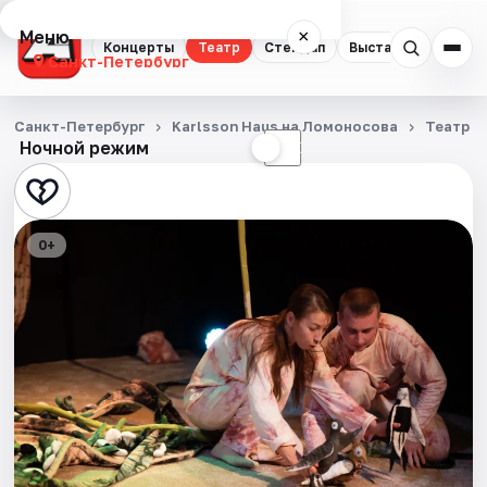
Меню
×
Концерты
Театр
Стендап
Выставки
Квест
Санкт-Петербург
Концерты
Санкт-Петербург
Karlsson Haus на Ломоносова
Театр
Ночной режим
☀
☾
Театр
Стендап
0+
Выставки
Квесты
Экскурсии
Спорт
События