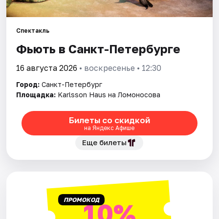
Города
Спектакль
Фьють в Санкт-Петербурге
Площадки
16 августа 2026
• воскресенье • 12:30
Артисты
Город:
Санкт-Петербург
Рейтинги
Площадка:
Karlsson Haus на Ломоносова
Билеты со скидкой
на Яндекс Афише
Еще билеты
ПРОМОКОД
10%