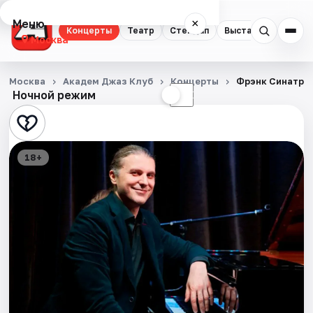
Меню
×
Концерты
Театр
Стендап
Выставки
Квест
Москва
Концерты
Москва
Академ Джаз Клуб
Концерты
Фрэнк Синатра
Ночной режим
☀
☾
Театр
Стендап
18+
Выставки
Квесты
Экскурсии
Спорт
События