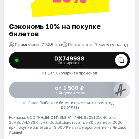
Сэкономь 10% на покупке
билетов
Применили: 7 885 раз
Проверено: 1 минуту назад
DX749988
Скопировать
1 шаг. Скопируйте промокод
от 1 500 ₽
на Яндекс Афише
2 шаг. Выберите билет и примените промокод
до оплаты
Реклама. ООО "ЯНДЕКС МУЗЫКА", ИНН: 9705121040 erid:
25H8d7vbP8SRTvHZrUcdLB
Действует до 30 сентября 2026
при покупке билетов от 3 000 ₽ на это мероприятие на Яндекс
Афише!