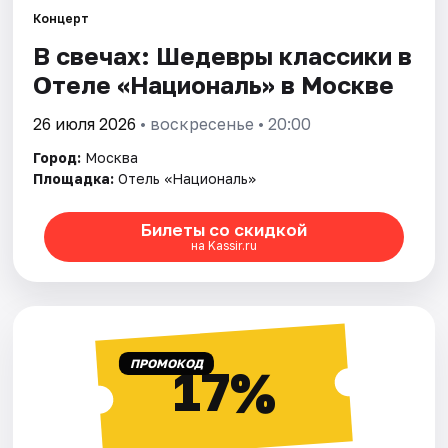
Концерт
В свечах: Шедевры классики в
Города
Отеле «Националь» в Москве
Площадки
26 июля 2026
• воскресенье • 20:00
Артисты
Город:
Москва
Площадка:
Отель «Националь»
Рейтинги
Билеты со скидкой
на Kassir.ru
ПРОМОКОД
17%