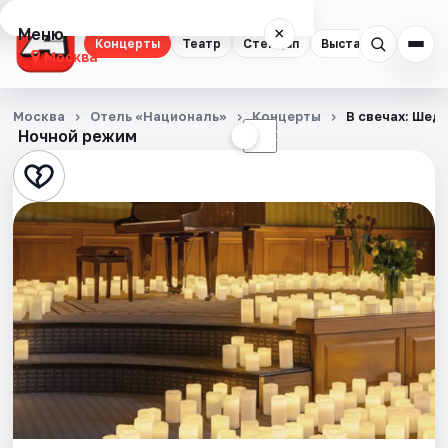
Меню
×
Концерты
Театр
Стендап
Выставки
Квест
Москва
Концерты
Москва
Отель «Националь»
Концерты
В свечах: Шед
Ночной режим
☀
☾
Театр
Стендап
Выставки
Квесты
Экскурсии
Спорт
События