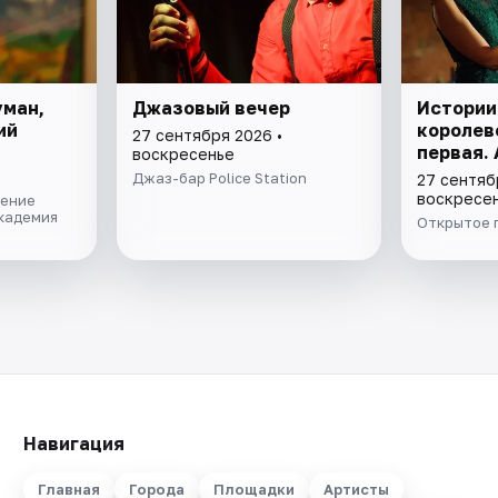
уман,
Джазовый вечер
Истории
ий
королев
27 сентября 2026 •
первая.
воскресенье
Джаз-бар Police Station
27 сентяб
воскресе
нение
академия
Открытое 
Навигация
Главная
Города
Площадки
Артисты