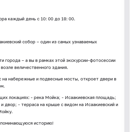
каждый день c 10: 00 до 18: 00.
киевский собор – один из самых узнаваемых
ти города – а вы в рамках этой экскурсии-фотосессии
 возле величественного здания.
с на набережные и подвесные мосты, откроет двери в
ом.
их локациях: - река Мойка; - Исаакиевская площадь;
и двор; - терраса на крыше с видом на Исаакиевский и
Мойку.
запоминающуюся историю!