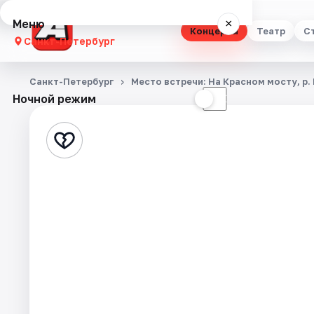
Меню
×
Концерты
Театр
С
Санкт-Петербург
Концерты
Санкт-Петербург
Место встречи: На Красном мосту, р.
Ночной режим
☀
☾
Театр
Стендап
Выставки
Квесты
Экскурсии
Спорт
События