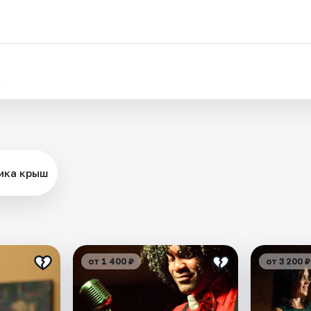
.
тика крыш
от 1 400 ₽
от 3 200 ₽