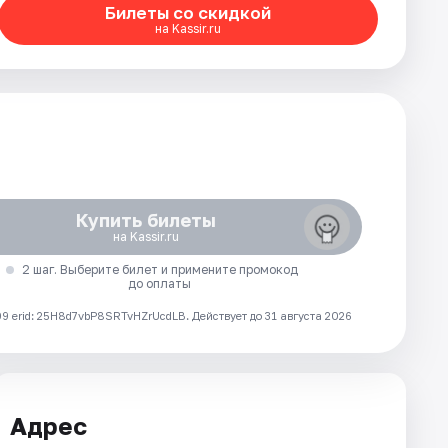
Билеты со скидкой
на Kassir.ru
Купить билеты
на Kassir.ru
2 шаг. Выберите билет и примените промокод
до оплаты
 erid: 25H8d7vbP8SRTvHZrUcdLB.
Действует до 31 августа 2026
Адрес