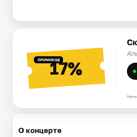
Города
Площадки
Ск
Артисты
П
Рейтинги
ПРОМОКОД
17%
Рекла
О концерте