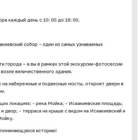
каждый день c 10: 00 до 18: 00.
киевский собор – один из самых узнаваемых
ти города – а вы в рамках этой экскурсии-фотосессии
 возле величественного здания.
с на набережные и подвесные мосты, откроет двери в
ом.
их локациях: - река Мойка; - Исаакиевская площадь;
и двор; - терраса на крыше с видом на Исаакиевский и
Мойку.
запоминающуюся историю!