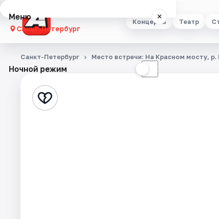
Меню
×
Концерты
Театр
С
Санкт-Петербург
Концерты
Санкт-Петербург
Место встречи: На Красном мосту, р.
Ночной режим
☀
☾
Театр
Стендап
Выставки
Квесты
Экскурсии
Спорт
События