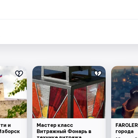
.
ти и
Мастер класс
FAROLER
 Изборск
Витражный Фонарь в
города
технике витража