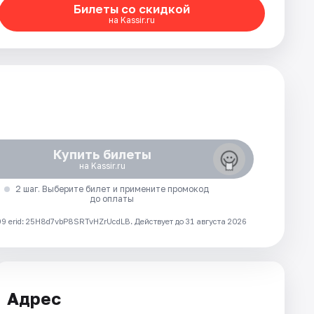
Билеты со скидкой
на Kassir.ru
Купить билеты
на Kassir.ru
2 шаг. Выберите билет и примените промокод
до оплаты
 erid: 25H8d7vbP8SRTvHZrUcdLB.
Действует до 31 августа 2026
Адрес