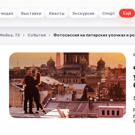
тендап
Выставки
Квесты
Экскурсии
Спорт
Ещё
 Мойка, 73
События
Фотосессия на питерских улочках и р