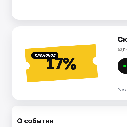
Города
Площадки
Ск
Артисты
П
Рейтинги
ПРОМОКОД
17%
Рекла
О событии