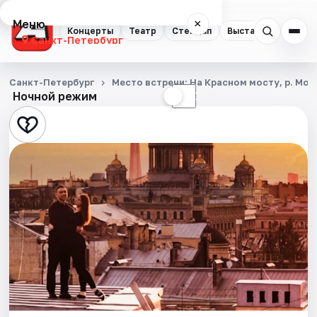
Меню
×
Концерты
Театр
Стендап
Выставки
Квест
Санкт-Петербург
Концерты
Санкт-Петербург
Место встречи: На Красном мосту, р. Мой
Ночной режим
☀
☾
Театр
Стендап
Выставки
Квесты
Экскурсии
Спорт
События