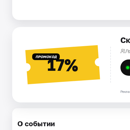
Города
Площадки
Ск
Артисты
П
Рейтинги
ПРОМОКОД
17%
Рекла
О событии