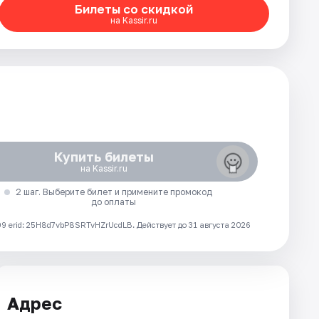
Билеты со скидкой
на Kassir.ru
Купить билеты
на Kassir.ru
2 шаг. Выберите билет и примените промокод
до оплаты
 erid: 25H8d7vbP8SRTvHZrUcdLB.
Действует до 31 августа 2026
Адрес