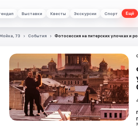
тендап
Выставки
Квесты
Экскурсии
Спорт
Ещё
 Мойка, 73
События
Фотосессия на питерских улочках и р