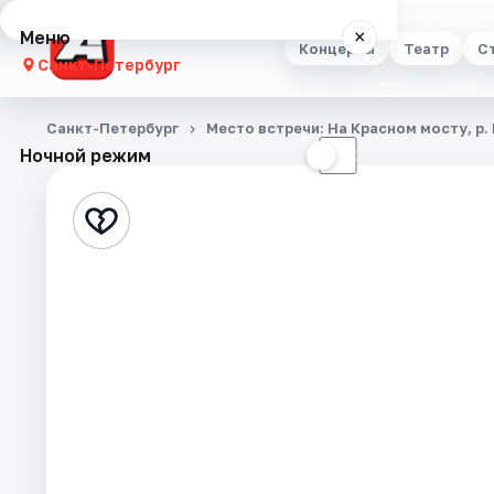
Меню
×
Концерты
Театр
С
Санкт-Петербург
Концерты
Санкт-Петербург
Место встречи: На Красном мосту, р.
Ночной режим
☀
☾
Театр
Стендап
Выставки
Квесты
Экскурсии
Спорт
События