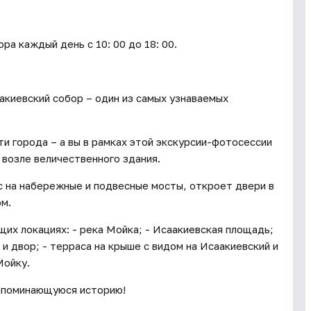
каждый день c 10: 00 до 18: 00.
киевский собор – один из самых узнаваемых
ти города – а вы в рамках этой экскурсии-фотосессии
 возле величественного здания.
с на набережные и подвесные мосты, откроет двери в
ом.
их локациях: - река Мойка; - Исаакиевская площадь;
и двор; - терраса на крыше с видом на Исаакиевский и
Мойку.
запоминающуюся историю!