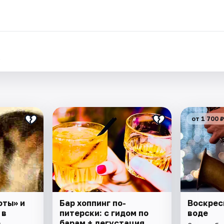
.
от 1 700 ₽
оты» и
Бар хоппинг по-
Воскрес
 в
питерски: с гидом по
воде
е
барам + дегустация