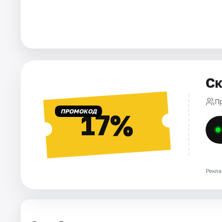
Города
Площадки
Артисты
Ск
Рейтинги
П
ПРОМОКОД
17%
Рекла