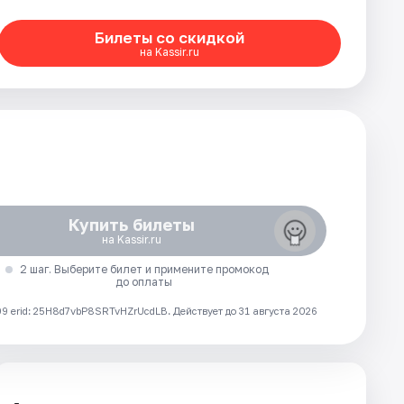
Билеты со скидкой
на Kassir.ru
Купить билеты
на Kassir.ru
2 шаг. Выберите билет и примените промокод
до оплаты
 erid: 25H8d7vbP8SRTvHZrUcdLB.
Действует до 31 августа 2026