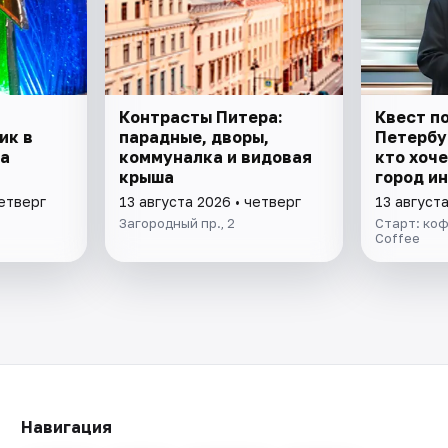
Контрасты Питера:
Квест п
ик в
парадные, дворы,
Петербур
а
коммуналка и видовая
кто хоч
крыша
город и
четверг
13 августа 2026 • четверг
13 августа
Загородный пр., 2
Старт: коф
Coffee
Навигация