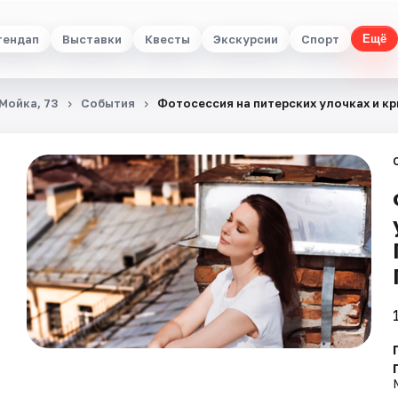
тендап
Выставки
Квесты
Экскурсии
Спорт
Ещё
 Мойка, 73
События
Фотосессия на питерских улочках и кр