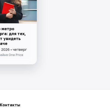
о метро
га: для тех,
ет увидеть
наче
 2026 • четверг
ейня One Price
Контакты