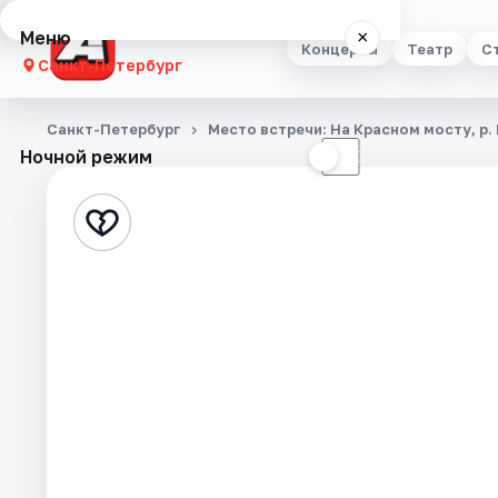
Меню
×
Концерты
Театр
С
Санкт-Петербург
Концерты
Санкт-Петербург
Место встречи: На Красном мосту, р.
Ночной режим
☀
☾
Театр
Стендап
Выставки
Квесты
Экскурсии
Спорт
События