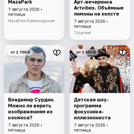
MazaPark
Арт-вечеринка
Artvibes. Объёмные
7 августа 2026 •
лимоны на холсте
пятница
MazaPark Байконурская
7 августа 2026 •
пятница
Tillander
от 1 700 ₽
от 1 050 ₽
Владимир Сурдин.
Детская шоу-
Можно ли верить
программа
изображениям из
фокусника-
космоса?
иллюзиониста
7 августа 2026 •
7 августа 2026 •
пятница
пятница