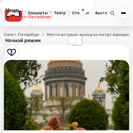
Меню
×
Концерты
Театр
Стендап
Выставки
Квест
Санкт-Петербург
Концерты
Санкт-Петербург
Место встречи: выход из метро Адмирал
Ночной режим
☀
☾
Театр
Стендап
Выставки
Квесты
Экскурсии
Спорт
События