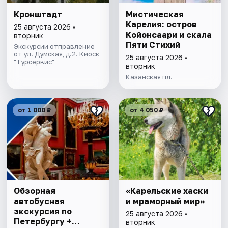
Кронштадт
Мистическая
Карелия: остров
25 августа 2026 •
Койонсаари и скала
вторник
Пяти Стихий
Экскурсии отправление
от ул. Думская, д.2. Киоск
25 августа 2026 •
"Турсервис"
вторник
Казанская пл.
от 1 000 ₽
от 4 050 ₽
Обзорная
«Карельские хаски
автобусная
и мраморный мир»
экскурсия по
25 августа 2026 •
Петербургу +
вторник