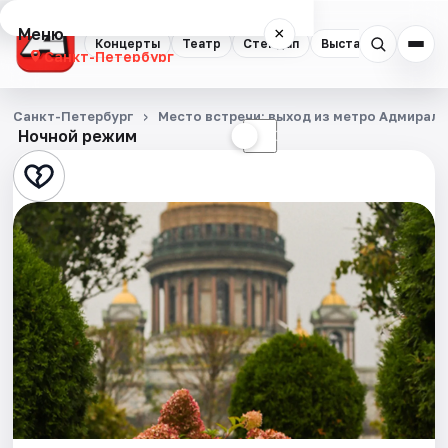
Меню
×
Концерты
Театр
Стендап
Выставки
Квест
Санкт-Петербург
Концерты
Санкт-Петербург
Место встречи: выход из метро Адмирал
Ночной режим
☀
☾
Театр
Стендап
Выставки
Квесты
Экскурсии
Спорт
События