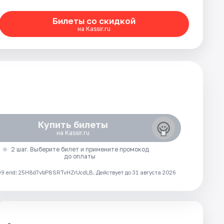
Билеты со скидкой
на Kassir.ru
Купить билеты
на Kassir.ru
2 шаг. Выберите билет и примените промокод
до оплаты
 erid: 25H8d7vbP8SRTvHZrUcdLB.
Действует до 31 августа 2026