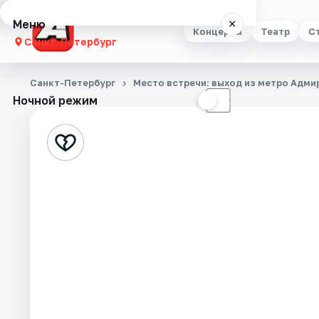
Меню
×
Концерты
Театр
С
Санкт-Петербург
Концерты
Санкт-Петербург
Место встречи: выход из метро Адм
Ночной режим
☀
☾
Театр
Стендап
Выставки
Квесты
Экскурсии
Спорт
События