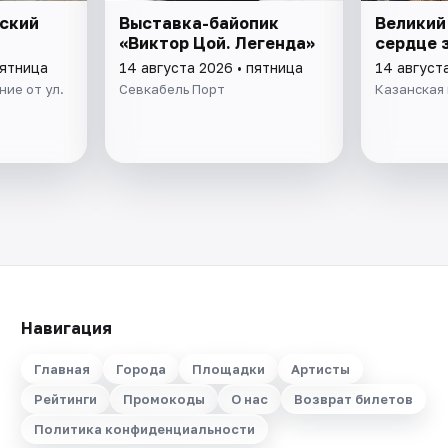
нский
Выставка-байопик
Великий
«Виктор Цой. Легенда»
сердце 
пятница
14 августа 2026 • пятница
14 август
ие от ул.
Севкабель Порт
Казанская 
Навигация
Главная
Города
Площадки
Артисты
Рейтинги
Промокоды
О нас
Возврат билетов
Политика конфиденциальности