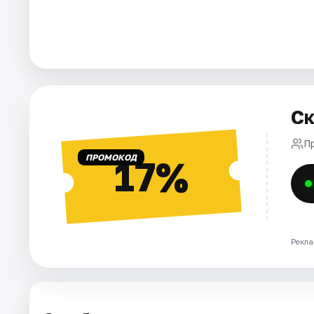
Города
Площадки
Артисты
Ск
Рейтинги
П
ПРОМОКОД
17%
Рекла