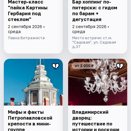
Мастер-класс
Бар хоппинг по-
"пайка Картины
питерски: с гидом
Гербария под
по барам +
стеклом"
дегустация
2 сентября 2026 •
2 сентября 2026 •
среда
среда
Лавка Витражиста
Место встречи: ст.м.
"Садовая", ул. Садовая
д.37
от 2 000 ₽
Мифы и факты
Владимирский
Петропавловской
дворец:
крепости в мини-
путешествие по
группе
истории и роскоши