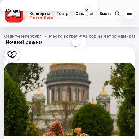
Меню
×
Концерты
Театр
Стендап
Выставки
Квест
Санкт-Петербург
Концерты
Санкт-Петербург
Место встречи: выход из метро Адмирал
Ночной режим
☀
☾
Театр
Стендап
Выставки
Квесты
Экскурсии
Спорт
События