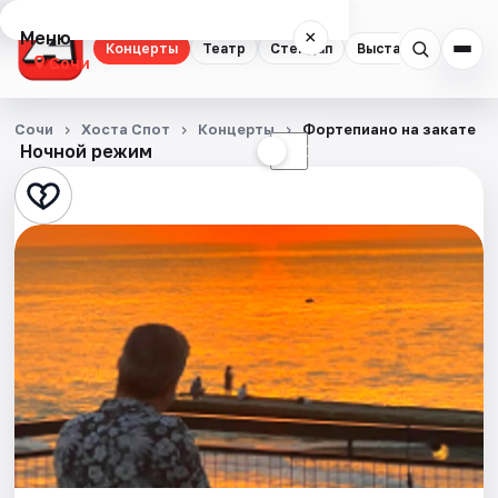
Меню
×
Концерты
Театр
Стендап
Выставки
Квест
Сочи
Концерты
Сочи
Хоста Спот
Концерты
Фортепиано на закате
Ночной режим
☀
☾
Театр
Стендап
Выставки
Квесты
Экскурсии
Спорт
События