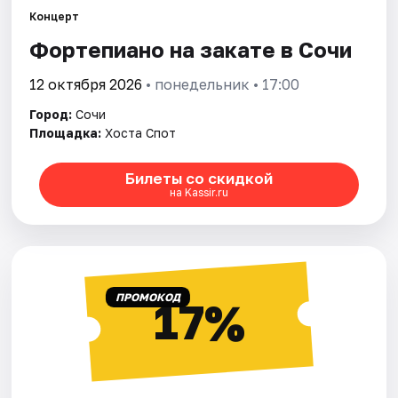
Концерт
Фортепиано на закате в Сочи
Города
12 октября 2026
• понедельник • 17:00
Площадки
Город:
Сочи
Артисты
Площадка:
Хоста Спот
Рейтинги
Билеты со скидкой
на Kassir.ru
ПРОМОКОД
17%