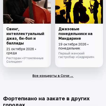
Свинг,
Джазовые
интеллектуальный
понедельники на
джаз, би-боп и
Мандарине
баллады
19 октября 2026 •
понедельник
21 октября 2026 •
среда
Первый женский
гастробар «Сидрерия»
Ресторан «Утомлённые
Солнцем»
→
Все концерты в Сочи
Фортепиано на закате в других
городах