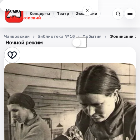
Меню
×
Концерты
Театр
Экскурсии
Чайковский
Концерты
Чайковский
Библиотека № 16
События
Фокинский рай
Ночной режим
☀
☾
Театр
Экскурсии
События
Города
Площадки
Артисты