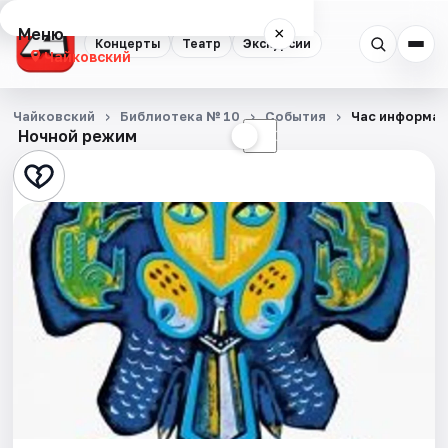
Меню
×
Концерты
Театр
Экскурсии
Чайковский
Концерты
Чайковский
Библиотека № 10
События
Час информац
Ночной режим
☀
☾
Театр
Экскурсии
События
Города
Площадки
Артисты