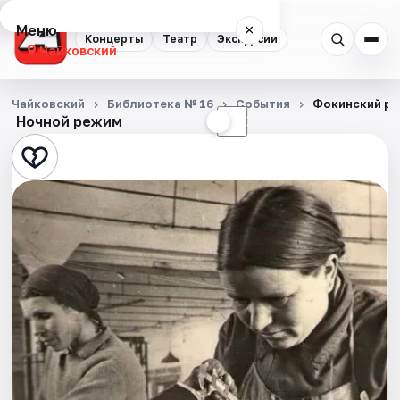
Меню
×
Концерты
Театр
Экскурсии
Чайковский
Концерты
Чайковский
Библиотека № 16
События
Фокинский рай
Ночной режим
☀
☾
Театр
Экскурсии
События
Города
Площадки
Артисты