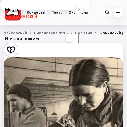
Меню
×
Концерты
Театр
Экскурсии
Чайковский
Концерты
Чайковский
Библиотека № 16
События
Фокинский рай
Ночной режим
☀
☾
Театр
Экскурсии
События
Города
Площадки
Артисты