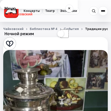
Меню
×
Концерты
Театр
Экскурсии
Чайковский
Концерты
Чайковский
Библиотека № 4
События
Традиции русс
Ночной режим
☀
☾
Театр
Экскурсии
События
Города
Площадки
Артисты