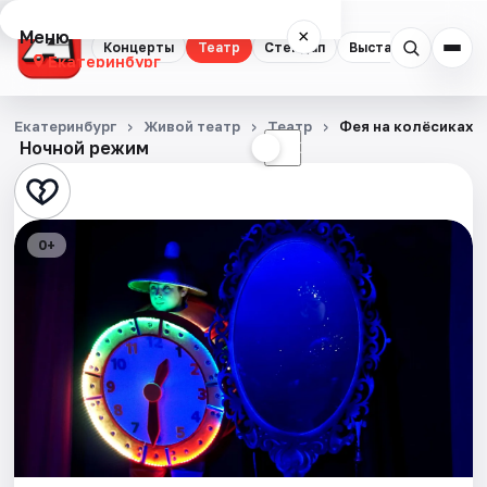
Меню
×
Концерты
Театр
Стендап
Выставки
Квест
Екатеринбург
Концерты
Екатеринбург
Живой театр
Театр
Фея на колёсиках
Ночной режим
☀
☾
Театр
Стендап
0+
Выставки
Квесты
Экскурсии
Спорт
События