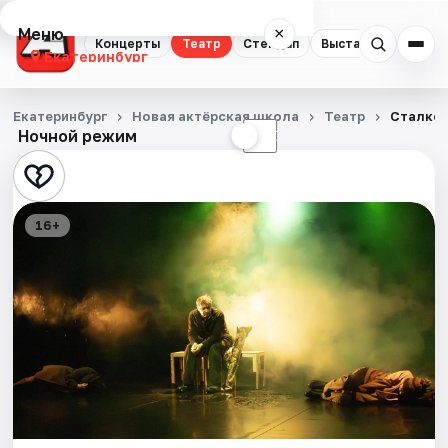
Меню
×
Концерты
Театр
Стендап
Выставки
Квест
Екатеринбург
Концерты
Екатеринбург
Новая актёрская школа
Театр
Сталке
Ночной режим
☀
☾
Театр
Стендап
16+
Выставки
Квесты
Экскурсии
Спорт
События