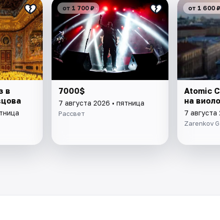
от 1 700 ₽
от 1 600 
з в
7000$
Atomic C
вцова
на виол
7 августа 2026 • пятница
ятница
7 августа 
Рассвет
Zarenkov G