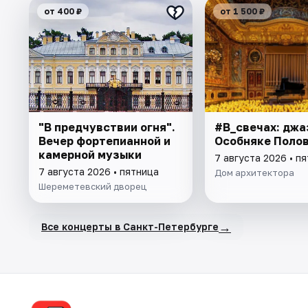
от 400 ₽
от 1 500 ₽
"В предчувствии огня".
#В_свечах: джа
Вечер фортепианной и
Особняке Поло
камерной музыки
7 августа 2026 • п
7 августа 2026 • пятница
Дом архитектора
Шереметевский дворец
→
Все концерты в Санкт-Петербурге