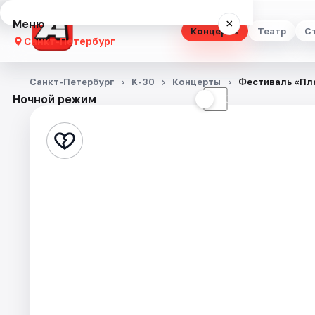
Меню
×
Концерты
Театр
С
Санкт-Петербург
Концерты
Санкт-Петербург
K-30
Концерты
Фестиваль «Пла
Ночной режим
☀
☾
Театр
Стендап
Выставки
Квесты
Экскурсии
Спорт
События