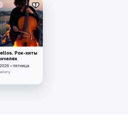
₽
ellos. Рок-хиты
ончелях
2026 • пятница
allery