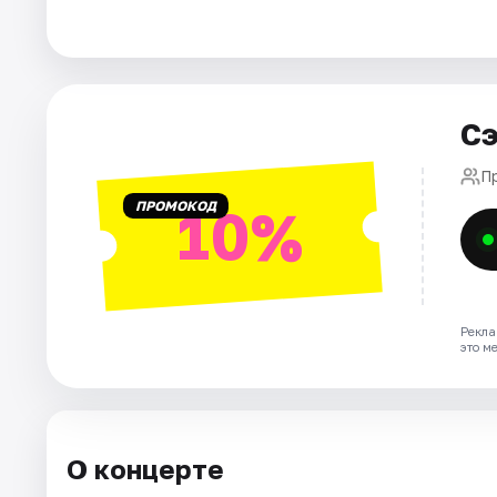
Города
Площадки
Сэ
Артисты
П
ПРОМОКОД
10%
Рейтинги
Рекла
это м
О концерте