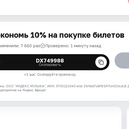
кономь 10% на покупке билетов
рименили: 7 880 раз
Проверено: 1 минуту назад
DX749988
Скопировать
1 шаг. Скопируйте промокод
ма. ООО "ЯНДЕКС МУЗЫКА", ИНН: 9705121040 erid: 25H8d7vbP8SRTvHZrUcdLB
ероприятие на Яндекс Афише!