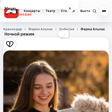
Меню
×
Концерты
Театр
Стендап
Выставки
Квест
Краснодар
Концерты
Краснодар
Ферма Альпак
События
Ферма Альпак
Ночной режим
☀
☾
Театр
Стендап
Выставки
Квесты
Экскурсии
Спорт
События