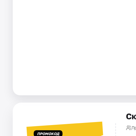
Города
Площадки
Артисты
Рейтинги
Ск
П
ПРОМОКОД