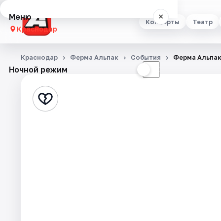
Меню
×
Концерты
Театр
Краснодар
Концерты
Краснодар
Ферма Альпак
События
Ферма Альпа
Ночной режим
☀
☾
Театр
Стендап
Выставки
Квесты
Экскурсии
Спорт
События