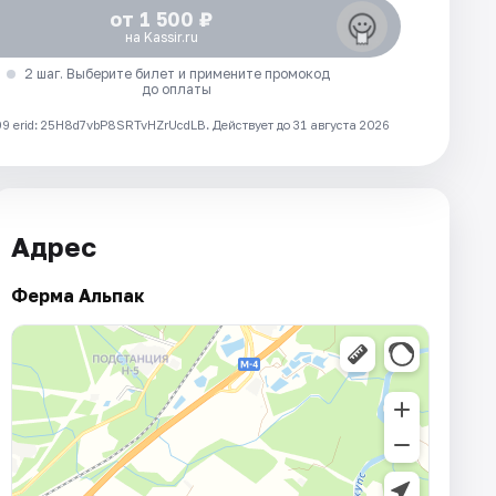
от 1 500 ₽
на Kassir.ru
2 шаг. Выберите билет и примените промокод
до оплаты
 erid: 25H8d7vbP8SRTvHZrUcdLB.
Действует до 31 августа 2026
Адрес
Ферма Альпак