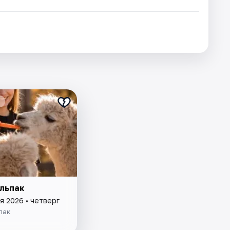
льпак
я 2026 • четверг
пак