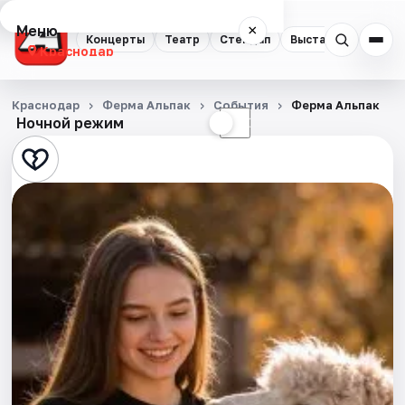
Меню
×
Концерты
Театр
Стендап
Выставки
Квест
Краснодар
Концерты
Краснодар
Ферма Альпак
События
Ферма Альпак
Ночной режим
☀
☾
Театр
Стендап
Выставки
Квесты
Экскурсии
Спорт
События