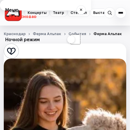
Меню
×
Концерты
Театр
Стендап
Выставки
Квест
Краснодар
Концерты
Краснодар
Ферма Альпак
События
Ферма Альпак
Ночной режим
☀
☾
Театр
Стендап
Выставки
Квесты
Экскурсии
Спорт
События