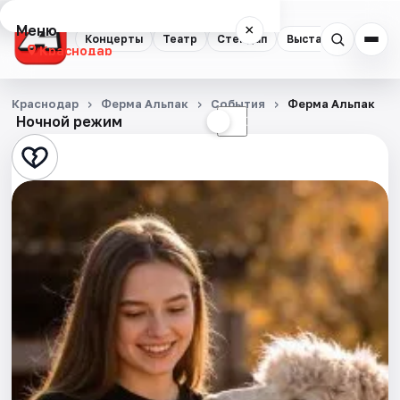
Меню
×
Концерты
Театр
Стендап
Выставки
Квест
Краснодар
Концерты
Краснодар
Ферма Альпак
События
Ферма Альпак
Ночной режим
☀
☾
Театр
Стендап
Выставки
Квесты
Экскурсии
Спорт
События