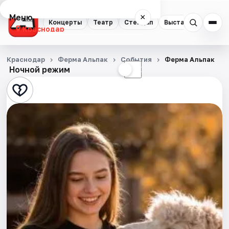
Меню
×
Концерты
Театр
Стендап
Выставки
Квест
Краснодар
Концерты
Краснодар
Ферма Альпак
События
Ферма Альпак
Ночной режим
☀
☾
Театр
Стендап
Выставки
Квесты
Экскурсии
Спорт
События