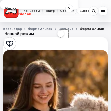
Меню
×
Концерты
Театр
Стендап
Выставки
Квест
Краснодар
Концерты
Краснодар
Ферма Альпак
События
Ферма Альпак
Ночной режим
☀
☾
Театр
Стендап
Выставки
Квесты
Экскурсии
Спорт
События