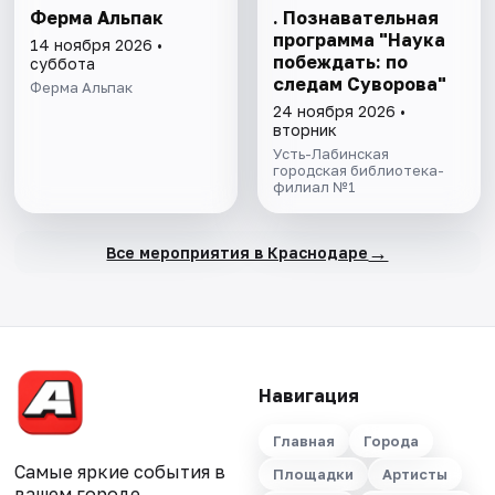
Ферма Альпак
. Познавательная
программа "Наука
14 ноября 2026 •
побеждать: по
суббота
следам Суворова"
Ферма Альпак
24 ноября 2026 •
вторник
Усть-Лабинская
городская библиотека-
филиал №1
→
Все мероприятия в Краснодаре
Навигация
Главная
Города
Самые яркие события в
Площадки
Артисты
вашем городе.