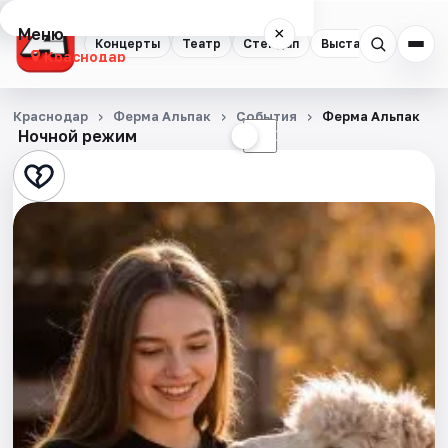
Меню
×
Концерты
Театр
Стендап
Выставки
Квест
Краснодар
Концерты
Краснодар
Ферма Альпак
События
Ферма Альпак
Ночной режим
☀
☾
Театр
Стендап
Выставки
Квесты
Экскурсии
Спорт
События