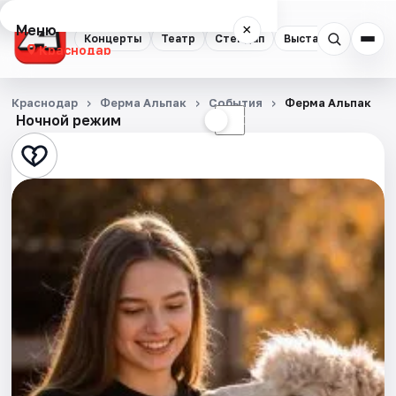
Меню
×
Концерты
Театр
Стендап
Выставки
Квест
Краснодар
Концерты
Краснодар
Ферма Альпак
События
Ферма Альпак
Ночной режим
☀
☾
Театр
Стендап
Выставки
Квесты
Экскурсии
Спорт
События