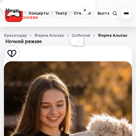
Меню
×
Концерты
Театр
Стендап
Выставки
Квест
Краснодар
Концерты
Краснодар
Ферма Альпак
События
Ферма Альпак
Ночной режим
☀
☾
Театр
Стендап
Выставки
Квесты
Экскурсии
Спорт
События