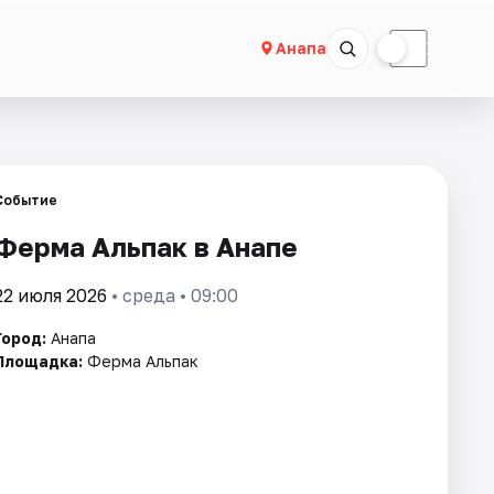
☀
☾
Анапа
Событие
Ферма Альпак в Анапе
22 июля 2026
• среда • 09:00
Город:
Анапа
Площадка:
Ферма Альпак