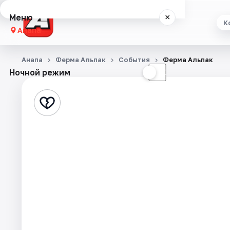
Меню
×
К
Анапа
Концерты
Анапа
Ферма Альпак
События
Ферма Альпак
Ночной режим
☀
☾
Театр
Стендап
Выставки
События
Города
Площадки