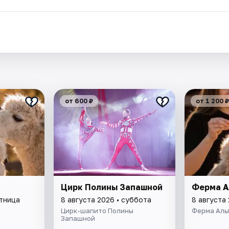
.
от 600 ₽
от 1 200 ₽
Цирк Полины Запашной
Ферма А
ятница
8 августа 2026 • суббота
8 августа
Цирк-шапито Полины
Ферма Аль
Запашной