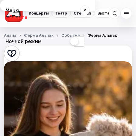
Меню
×
Концерты
Театр
Стендап
Выставки
Анапа
Концерты
Анапа
Ферма Альпак
События
Ферма Альпак
Ночной режим
☀
☾
Театр
Стендап
Выставки
События
Города
Площадки