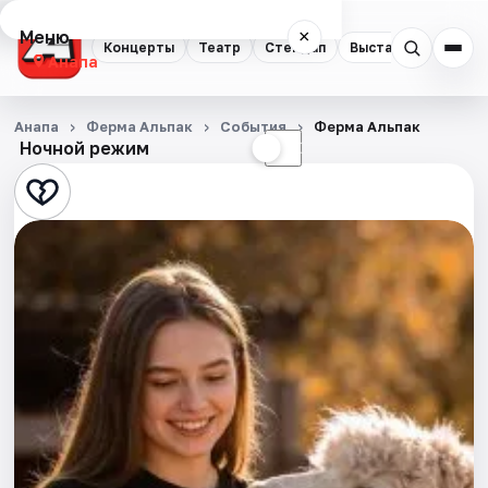
Меню
×
Концерты
Театр
Стендап
Выставки
Анапа
Концерты
Анапа
Ферма Альпак
События
Ферма Альпак
Ночной режим
☀
☾
Театр
Стендап
Выставки
События
Города
Площадки