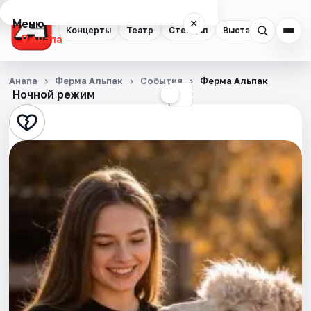
Меню
×
Концерты
Театр
Стендап
Выставки
Анапа
Концерты
Анапа
Ферма Альпак
События
Ферма Альпак
Ночной режим
☀
☾
Театр
Стендап
Выставки
События
Города
Площадки